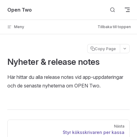
Skip to content
Open Two
Meny
Tillbaka till toppen
Copy Page
Nyheter & release notes
Här hittar du alla release notes vid app-uppdateringar
och de senaste nyheterna om OPEN Two.
Pager
Nästa
Styr köksskrivaren per kassa