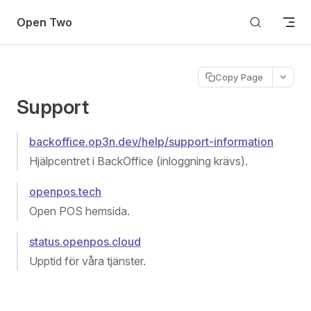
Skip to content
Open Two
Copy Page
Support
backoffice.op3n.dev/help/support-information
Hjälpcentret i BackOffice (inloggning krävs).
openpos.tech
Open POS hemsida.
status.openpos.cloud
Upptid för våra tjänster.