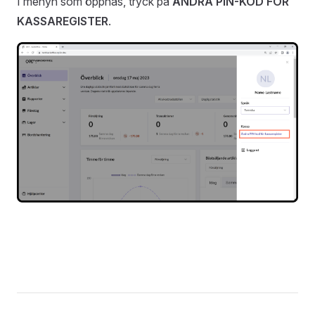
I menyn som öppnas, tryck på
ÄNDRA PIN-KOD FÖR
KASSAREGISTER
.