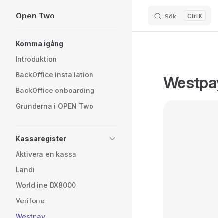
Open Two
Sök
K
Skip to content
Sidebar Navigation
Komma igång
Introduktion
BackOffice installation
Westpa
BackOffice onboarding
Grunderna i OPEN Two
Kassaregister
Aktivera en kassa
Landi
Worldline DX8000
Verifone
Westpay