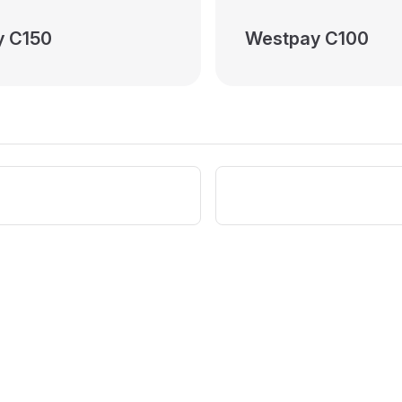
y C150
Westpay C100