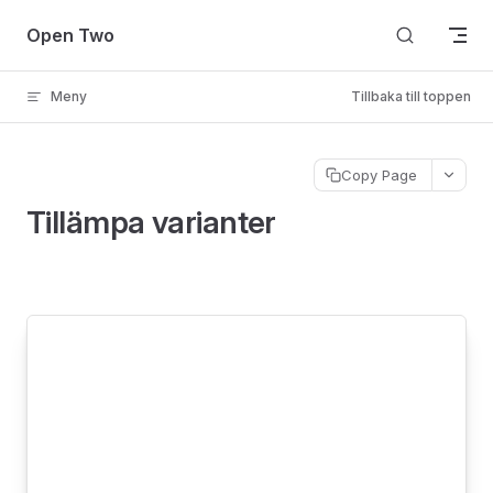
Skip to content
Open Two
Meny
Tillbaka till toppen
Copy Page
Tillämpa varianter