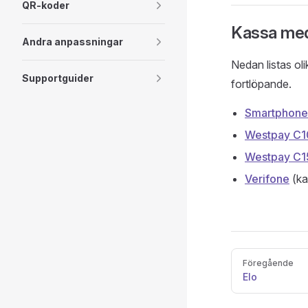
QR-koder
Kassa med 
Andra anpassningar
Nedan listas oli
Supportguider
fortlöpande.
Smartphone
Westpay C
Westpay C1
Verifone
(ka
Pager
Föregående
Elo