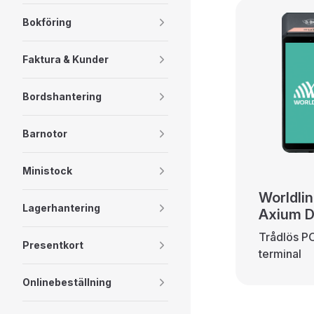
Bokföring
Faktura & Kunder
Bordshantering
Barnotor
Ministock
Worldli
Lagerhantering
Axium 
Trådlös P
Presentkort
terminal
Onlinebeställning