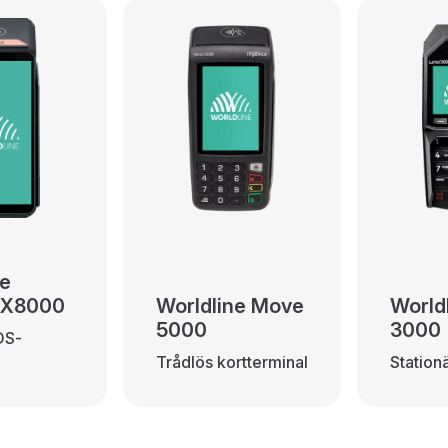
ne
DX8000
Worldline Move
World
5000
3000
OS-
Trådlös kortterminal
Station