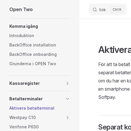
Open Two
Sök
K
Skip to content
Sidebar Navigation
Komma igång
Introduktion
BackOffice installation
Aktiver
BackOffice onboarding
Grunderna i OPEN Two
För att ta betal
separat betalter
om du har en k
Kassaregister
en smartphone 
Softpay.
Betalterminaler
Aktivera betalterminal
Westpay C10
Separat ko
Verifone P630