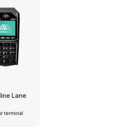
line Lane
är terminal