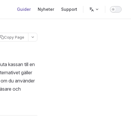
Main Navigation
Guider
Nyheter
Support
Copy Page
uta kassan till en
ternativet gäller
r om du använder
läsare och