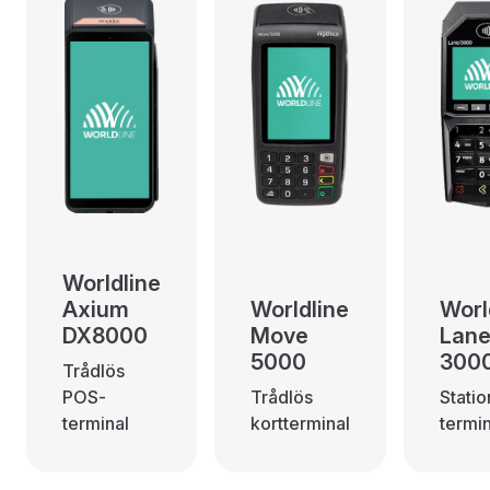
Worldline
Axium
Worldline
Worl
DX8000
Move
Lan
5000
300
Trådlös
POS-
Trådlös
Statio
terminal
kortterminal
termin